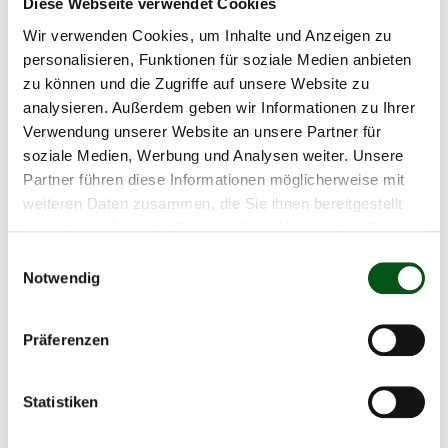
Diese Webseite verwendet Cookies
Netzwerken und wird weder durch sie gesponsert,
Wir verwenden Cookies, um Inhalte und Anzeigen zu
unterstützt oder organisiert.
personalisieren, Funktionen für soziale Medien anbieten
Keine Barauszahlung und kein Umtausch des
zu können und die Zugriffe auf unsere Website zu
Preises.
analysieren. Außerdem geben wir Informationen zu Ihrer
Über den Wettbewerb wird keine Korrespondenz
Verwendung unserer Website an unsere Partner für
geführt.
soziale Medien, Werbung und Analysen weiter. Unsere
Der Rechtsweg ist ausgeschlossen.
Partner führen diese Informationen möglicherweise mit
Die persönlichen Kontaktdaten der
weiteren Daten zusammen, die Sie ihnen bereitgestellt
haben oder die sie im Rahmen Ihrer Nutzung der Dienste
Teilnehmenden werden lediglich für die
gesammelt haben.
Gewinnbenachrichtigung benötigt und
Einwilligungsauswahl
Notwendig
anschliessend nicht weiterverwendet. Keine
Weitergabe persönlicher Daten an Dritte. Die
Antworten auf die gestellten Fragen sowie die
Präferenzen
Bewertungen werden ausgewertet und fliessen
ins Reporting von Mutterkuh Schweiz ein.
Statistiken
Aus der Teilnahme an der Befragung entsteht
weder ein Produkte-Kaufzwang noch ein Zwang,