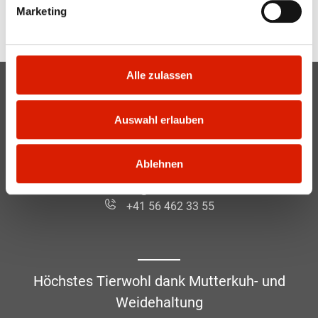
Marketing
Mitglied zu werden.
Alle zulassen
Mutterkuh Schweiz
Auswahl erlauben
Gass 10
Postfach
5242 Lupfig
Ablehnen
info@mutterkuh.ch
+41 56 462 33 55
Höchstes Tierwohl dank Mutterkuh- und
Weidehaltung