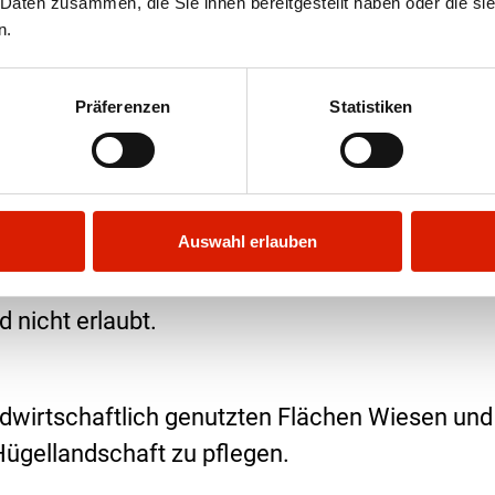
 Daten zusammen, die Sie ihnen bereitgestellt haben oder die s
n.
Präferenzen
Statistiken
gsvolle Fleischproduktion
Auswahl erlauben
teht. Wachstumsfördernde Zusatzstoffe, tieris
 nicht erlaubt.
andwirtschaftlich genutzten Flächen Wiesen und
Hügellandschaft zu pflegen.