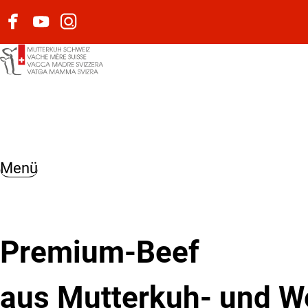
Natura-Beef
Natura-Veal
Lea und Ben
Menü
Premium-Beef
aus Mutterkuh- und W