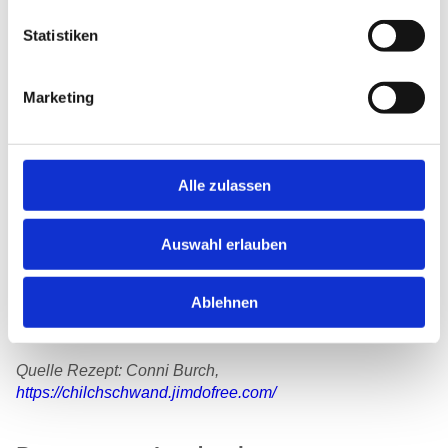
während rund drei Stunden ganz leicht köcheln lassen.
Statistiken
Gemüse rüsten und in grössere Stücke schneiden. Für die
letzten 40 Minuten in den Sud geben und mitkochen.
Marketing
Siedfleisch aus dem Sud nehmen, quer zur Faser
tranchieren und in mundgerechte Stücke schneiden. Dann
das Fleisch zurück in den Sud geben, falls nötig nochmals
kurz aufkochen und heiss mit frischem (selbstgebackenen)
Alle zulassen
Brot servieren.
Auswahl erlauben
Tipp: eine grössere Menge Siedfleisch zubereiten und am
ersten Tag als Tranchen mit Sudgemüse anrichten und
dazu Salzkartoffeln und Apfelkren servieren. Am nächsten
Ablehnen
Tag das restliche Siedfleisch und Gemüse als Suppe
geniessen.
Quelle Rezept: Conni Burch,
https://chilchschwand.jimdofree.com/