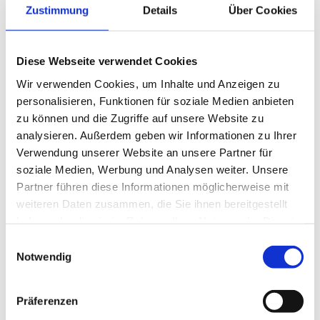
Zustimmung
Details
Über Cookies
Zutaten für 4 Personen
1 kg Siedfleisch mager (z.B. Brust) vom Natura-Beef
2 Knochen vom Natura-Beef (optional)
Diese Webseite verwendet Cookies
2 l Wasser
Wir verwenden Cookies, um Inhalte und Anzeigen zu
1 Lorbeerblatt, 2 Nelken
personalisieren, Funktionen für soziale Medien anbieten
1 Knoblauchzehe
zu können und die Zugriffe auf unsere Website zu
1 EL Salz
analysieren. Außerdem geben wir Informationen zu Ihrer
Fleischbouillon
Verwendung unserer Website an unsere Partner für
soziale Medien, Werbung und Analysen weiter. Unsere
Zubereitung
Partner führen diese Informationen möglicherweise mit
weiteren Daten zusammen, die Sie ihnen bereitgestellt
2 Liter kaltes Wasser in eine grosse Pfanne geben. 2
haben oder die sie im Rahmen Ihrer Nutzung der Dienste
Knochen vom Natura-Beef abspülen und hinzugeben. Die
gesammelt haben.
Einwilligungsauswahl
Zwiebel mit Lorbeerblatt und Nelken bestecken,
Notwendig
zusammen mit der Knoblauchzehe ins Wasser geben.
Aufkochen und mindestens 15 Minuten köcheln lassen.
Präferenzen
Mit Salz und Fleischbouillon würzen. Siedfleisch in den
kochenden Sud geben und auf kleiner Stufe zugedeckt