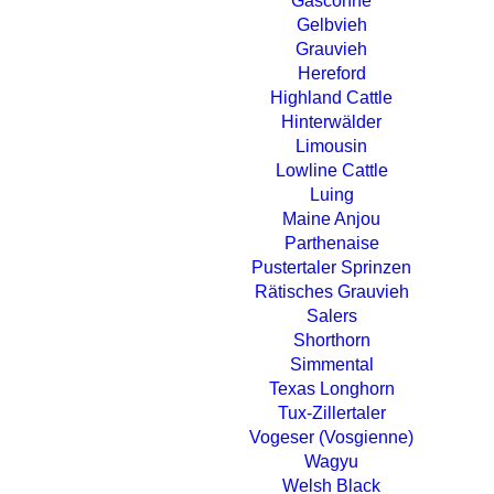
Gasconne
Gelbvieh
Grauvieh
Hereford
Highland Cattle
Hinterwälder
Limousin
Lowline Cattle
Luing
Maine Anjou
Parthenaise
Pustertaler Sprinzen
Rätisches Grauvieh
Salers
Shorthorn
Simmental
Texas Longhorn
Tux-Zillertaler
Vogeser (Vosgienne)
Wagyu
Welsh Black