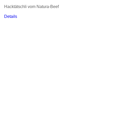
Hacktätschli vom Natura-Beef
Details
Mutterkuh Schweiz
Gass 10
Postfach
5242 Lupfig
info@mutterkuh.ch
+41 56 462 33 55
Höchstes Tierwohl dank Mutterkuh- und Weidehaltung