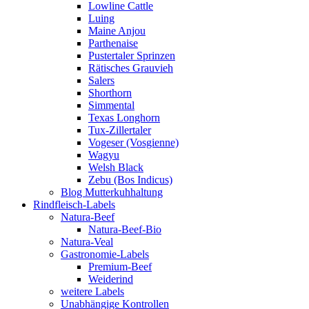
Lowline Cattle
Luing
Maine Anjou
Parthenaise
Pustertaler Sprinzen
Rätisches Grauvieh
Salers
Shorthorn
Simmental
Texas Longhorn
Tux-Zillertaler
Vogeser (Vosgienne)
Wagyu
Welsh Black
Zebu (Bos Indicus)
Blog Mutterkuhhaltung
Rindfleisch-Labels
Natura-Beef
Natura-Beef-Bio
Natura-Veal
Gastronomie-Labels
Premium-Beef
Weiderind
weitere Labels
Unabhängige Kontrollen