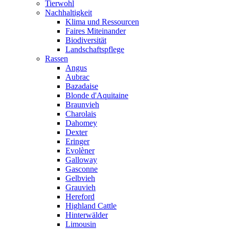
Tierwohl
Nachhaltigkeit
Klima und Ressourcen
Faires Miteinander
Biodiversität
Landschaftspflege
Rassen
Angus
Aubrac
Bazadaise
Blonde d'Aquitaine
Braunvieh
Charolais
Dahomey
Dexter
Eringer
Evolèner
Galloway
Gasconne
Gelbvieh
Grauvieh
Hereford
Highland Cattle
Hinterwälder
Limousin