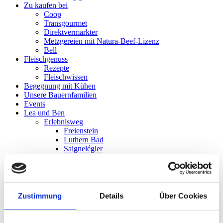
Zu kaufen bei
Coop
Transgourmet
Direktvermarkter
Metzgereien mit Natura-Beef-Lizenz
Bell
Fleischgenuss
Rezepte
Fleischwissen
Begegnung mit Kühen
Unsere Bauernfamilien
Events
Lea und Ben
Erlebnisweg
Freienstein
Luthern Bad
Saignelégier
Meierskappel
Romoos
Angebot für Schulen
Kochen mit Natura-Beef und
Zustimmung
Details
Über Cookies
Natura-Veal