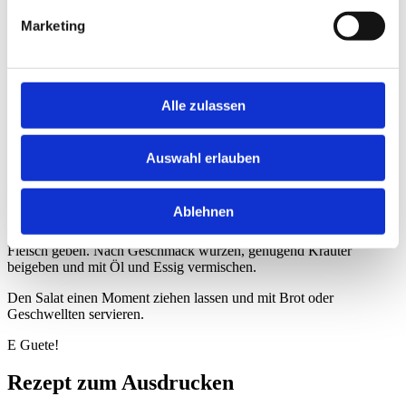
Ca. 1 kg Natura-Beef-Siedfleisch
Marketing
150 g Diemtigtaler Alpkäse (oder Berner AOC)
1 Zwiebel fein gehackt
1 Knoblauchzehe fein gehackt
Je nach Saison 3 Essiggurken oder ¼ Salatgurke klein
gewürfelt
Alle zulassen
1 Handvoll Cherrytomaten geviertelt
Gartenkräuter (Petersilie, Schnittlauch, Basilikum etc.)
Pfeffer, Salz, Rapsöl, Balsamico-Essig
Auswahl erlauben
Zubereitung
Ablehnen
Siedfleisch gar kochen und noch warm in kleine Stücke schneiden.
Käse klein würfeln und mit Gemüse, Zwiebeln und Knoblauch zum
Fleisch geben. Nach Geschmack würzen, genügend Kräuter
beigeben und mit Öl und Essig vermischen.
Den Salat einen Moment ziehen lassen und mit Brot oder
Geschwellten servieren.
E Guete!
Rezept zum Ausdrucken