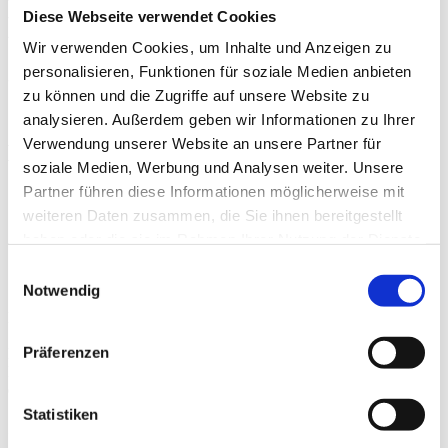
Diese Webseite verwendet Cookies
Diemtigtaler Siedfleischsalat
Wir verwenden Cookies, um Inhalte und Anzeigen zu
personalisieren, Funktionen für soziale Medien anbieten
31. Mai 2018
zu können und die Zugriffe auf unsere Website zu
analysieren. Außerdem geben wir Informationen zu Ihrer
Verwendung unserer Website an unsere Partner für
Erfrischend an heissen Sommertagen
soziale Medien, Werbung und Analysen weiter. Unsere
Partner führen diese Informationen möglicherweise mit
weiteren Daten zusammen, die Sie ihnen bereitgestellt
haben oder die sie im Rahmen Ihrer Nutzung der Dienste
gesammelt haben.
Sabine Küng serviert im Sommer gerne einen
Einwilligungsauswahl
erfrischenden Siedfleischsalat vom Natura-Beef.
Notwendig
Ein erfrischender Salat nach einem original Diemtigtaler Rezept von
Sabine Küng, Bäuerin, Familienfrau und passionierte Köchin aus
Präferenzen
Diemtigen. Stimmen Sie sich bereits jetzt auf die Alpenbeef im
Naturpark Diemtigtal ein oder schwelgen Sie anschliessend bei
einem Sommerzmittag in Erinnerungen.
Statistiken
Zutaten für 4 Personen