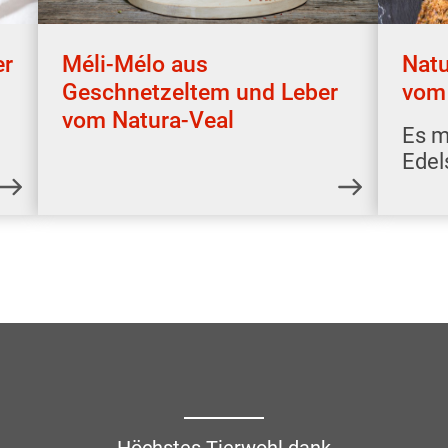
er
Méli-Mélo aus
Natu
Geschnetzeltem und Leber
vom 
vom Natura-Veal
Es m
Edel
Höchstes Tierwohl dank