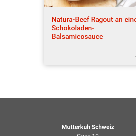
Natura-Beef Ragout an ein
Schokoladen-
Balsamicosauce
Mutterkuh Schweiz
Gass 10