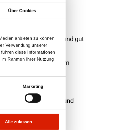
Über Cookies
n, auskühlen lassen.
grossen Schüssel von Hand gut
 Medien anbieten zu können
hrer Verwendung unserer
 führen diese Informationen
ie im Rahmen Ihrer Nutzung
estreichen. Sofort mit dem
assen.
eiges streichen.
Marketing
ssen. Das Ei verquirlen und
Alle zulassen