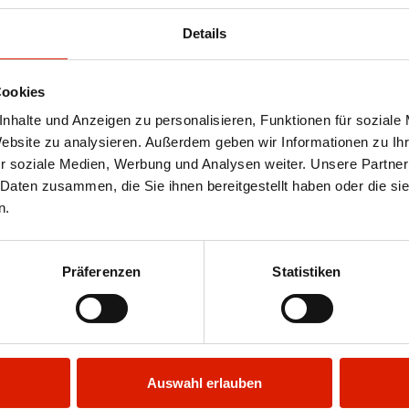
Details
 pressen, beides in wenig Butter kurz andünste
Cookies
der gedünsteten Zwiebeln/Knoblauch in einer 
nhalte und Anzeigen zu personalisieren, Funktionen für soziale
Website zu analysieren. Außerdem geben wir Informationen zu I
zen und nochmals gut mischen.
r soziale Medien, Werbung und Analysen weiter. Unsere Partner
 Daten zusammen, die Sie ihnen bereitgestellt haben oder die s
en, mit Hilfe eines Pinsels leicht mit Wasser b
n.
 belegen. An den Teigrändern je ca. 2cm frei l
t einem Schaber vorsichtig in die Mitte des T
Präferenzen
Statistiken
hliessend rechts und links die Enden verschlie
hen.
80Grad Umluft ca. 40-45 Minuten backen.
Auswahl erlauben