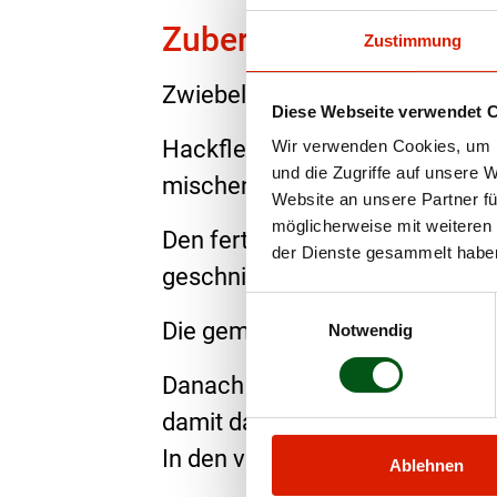
Zubereitung
Zustimmung
Zwiebel fein hacken, Knoblauch
Diese Webseite verwendet 
Hackfleisch mit dem Brät und 
Wir verwenden Cookies, um I
und die Zugriffe auf unsere 
mischen. Nach Geschmack wür
Website an unsere Partner fü
möglicherweise mit weiteren
Den fertigen Blätterteig ausleg
der Dienste gesammelt habe
geschnittenen Mostbröckli dicht
Einwilligungsauswahl
Die gemischte Hackbrätmasse mi
Notwendig
Danach den Teig einrollen, ansc
damit das fertige Filet bestreic
In den vorgeheizten Ofen bei 1
Ablehnen