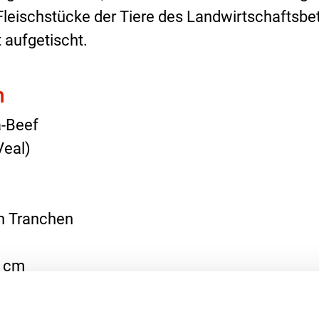
Fleischstücke der Tiere des Landwirtschaftsbet
 aufgetischt.
n
a-Beef
Veal)
en Tranchen
2 cm