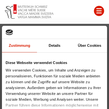
Mutterkuh Schweiz
Gass 10
Zustimmung
Details
Über Cookies
Postfach
5242 Lupfig
Diese Webseite verwendet Cookies
info@mutterkuh.ch
Wir verwenden Cookies, um Inhalte und Anzeigen zu
+41 56 462 33 55
personalisieren, Funktionen für soziale Medien anbieten
zu können und die Zugriffe auf unsere Website zu
analysieren. Außerdem geben wir Informationen zu Ihrer
Verwendung unserer Website an unsere Partner für
Höchstes Tierwohl dank Mutterkuh- und
soziale Medien, Werbung und Analysen weiter. Unsere
Partner führen diese Informationen möglicherweise mit
Weidehaltung