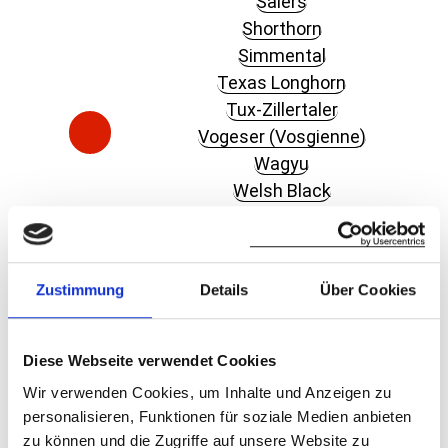
Salers
Shorthorn
Simmental
Texas Longhorn
Tux-Zillertaler
Vogeser (Vosgienne)
Wagyu
Welsh Black
Zebu (Bos Indicus)
Blog Mutterkuhhaltung
Zustimmung
Details
Über Cookies
Rindfleisch-Labels
Natura-Beef
Natura-Beef-Bio
Diese Webseite verwendet Cookies
Natura-Veal
Wir verwenden Cookies, um Inhalte und Anzeigen zu
Gastronomie-Labels
personalisieren, Funktionen für soziale Medien anbieten
zu können und die Zugriffe auf unsere Website zu
Premium-Beef