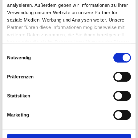
analysieren. Außerdem geben wir Informationen zu Ihrer
Weiderind
Verwendung unserer Website an unsere Partner für
weitere Labels
soziale Medien, Werbung und Analysen weiter. Unsere
Unabhängige Kontrollen
Partner führen diese Informationen möglicherweise mit
weiteren Daten zusammen, die Sie ihnen bereitgestellt
Zu kaufen bei
haben oder die sie im Rahmen Ihrer Nutzung der Dienste
Coop
gesammelt haben.
Einwilligungsauswahl
Transgourmet
Notwendig
Direktvermarkter
Metzgereien mit Natura-Beef-Lizenz
Präferenzen
Bell
Fleischgenuss
Statistiken
Rezepte
Fleischwissen
Marketing
Begegnung mit Kühen
Unsere Bauernfamilien
Events