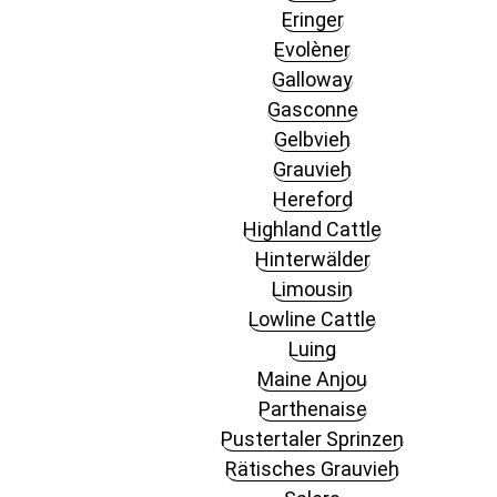
Eringer
Evolèner
Galloway
Gasconne
Gelbvieh
Grauvieh
Hereford
Highland Cattle
Hinterwälder
Limousin
Lowline Cattle
Luing
Maine Anjou
Parthenaise
Pustertaler Sprinzen
Rätisches Grauvieh