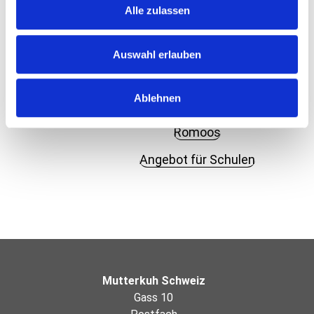
Alle zulassen
Lea und Ben
Erlebnisweg
Auswahl erlauben
Freienstein
Luthern Bad
Saignelégier
Ablehnen
Meierskappel
Romoos
Angebot für Schulen
Mutterkuh Schweiz
Gass 10