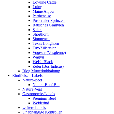
Lowline Cattle
Luing
Maine Anjou
Parthenaise
Pustertaler Sprinzen
Rätisches Grauvieh
Salers
Shorthorn
Simmental
Texas Longhorn
Tux-Zillertaler
Vogeser (Vosgienne)
Wagyu
Welsh Black
Zebu (Bos Indicus)
Blog Mutterkuhhaltung
Rindfleisch-Labels
Natura-Beef
Natura-Beef-Bio
Natura-Veal
Gastronomie-Labels
Premium-Beef
Weiderind
weitere Labels
Unabhängige Kontrollen