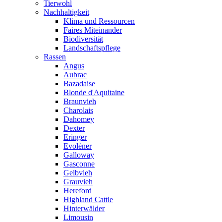
Tierwohl
Nachhaltigkeit
Klima und Ressourcen
Faires Miteinander
Biodiversität
Landschaftspflege
Rassen
Angus
Aubrac
Bazadaise
Blonde d'Aquitaine
Braunvieh
Charolais
Dahomey
Dexter
Eringer
Evolèner
Galloway
Gasconne
Gelbvieh
Grauvieh
Hereford
Highland Cattle
Hinterwälder
Limousin