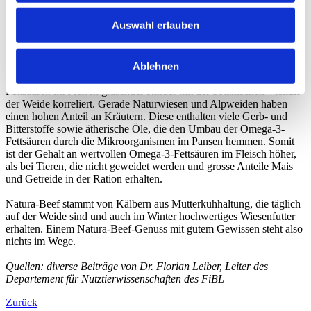
Menschen, nicht selbst gebildet werden, sondern muss aus
pflanzlicher Nahrung oder eben aus Milch und Fleisch
Auswahl erlauben
aufgenommen werden.
Der Gehalt an Omega-3-Fettsäuren im Rindfleisch ist umso höher, je
Ablehnen
mehr Futter die Tiere auf Weiden aufnehmen können. Es konnte
nachgewiesen werden, dass die erhöhten Gehalte an Omega-3-
Fettsäuren im Fleisch grasender Rinder mit der botanischen Vielfalt
der Weide korreliert. Gerade Naturwiesen und Alpweiden haben
einen hohen Anteil an Kräutern. Diese enthalten viele Gerb- und
Bitterstoffe sowie ätherische Öle, die den Umbau der Omega-3-
Fettsäuren durch die Mikroorganismen im Pansen hemmen. Somit
ist der Gehalt an wertvollen Omega-3-Fettsäuren im Fleisch höher,
als bei Tieren, die nicht geweidet werden und grosse Anteile Mais
und Getreide in der Ration erhalten.
Natura-Beef stammt von Kälbern aus Mutterkuhhaltung, die täglich
auf der Weide sind und auch im Winter hochwertiges Wiesenfutter
erhalten. Einem Natura-Beef-Genuss mit gutem Gewissen steht also
nichts im Wege.
Quellen: diverse Beiträge von Dr. Florian Leiber, Leiter des
Departement für Nutztierwissenschaften des FiBL
Zurück