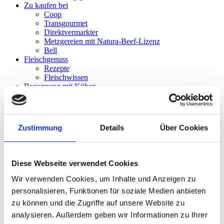
Zu kaufen bei
Coop
Transgourmet
Direktvermarkter
Metzgereien mit Natura-Beef-Lizenz
Bell
Fleischgenuss
Rezepte
Fleischwissen
Begegnung mit Kühen
Unsere Bauernfamilien
Events
Lea und Ben
Erlebnisweg
Zustimmung
Details
Über Cookies
Freienstein
Luthern Bad
Saignelégier
Meierskappel
Diese Webseite verwendet Cookies
Romoos
Angebot für Schulen
Wir verwenden Cookies, um Inhalte und Anzeigen zu
personalisieren, Funktionen für soziale Medien anbieten
Fleischwissen rund ums
zu können und die Zugriffe auf unsere Website zu
Rindfleisch
analysieren. Außerdem geben wir Informationen zu Ihrer