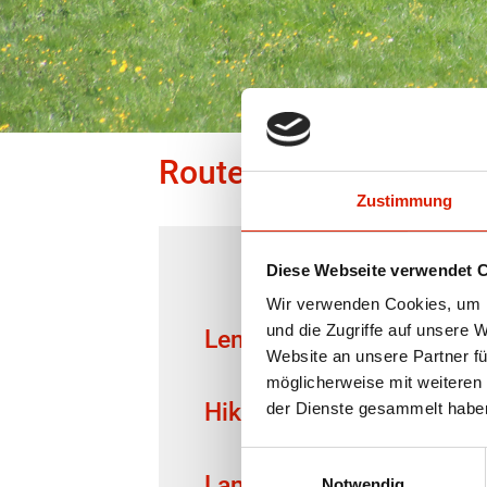
Route info for Saignelé
Zustimmung
Diese Webseite verwendet 
Wir verwenden Cookies, um I
und die Zugriffe auf unsere 
Length
2,29 km
Website an unsere Partner fü
möglicherweise mit weiteren
Hiking time
0 h 35 mi
der Dienste gesammelt habe
Einwilligungsauswahl
Language
French / 
Notwendig