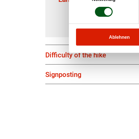
Ablehnen
Difficulty of the hike
Signposting