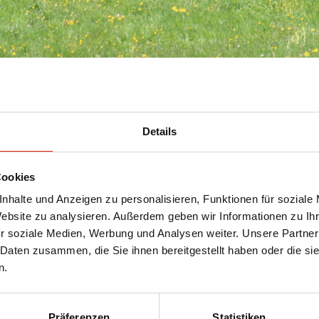
gier adventure trail
Details
Cookies
nhalte und Anzeigen zu personalisieren, Funktionen für soziale
Website zu analysieren. Außerdem geben wir Informationen zu I
r soziale Medien, Werbung und Analysen weiter. Unsere Partner
 Daten zusammen, die Sie ihnen bereitgestellt haben oder die s
n
n.
QR codes on the French panels link to German t
Präferenzen
Statistiken